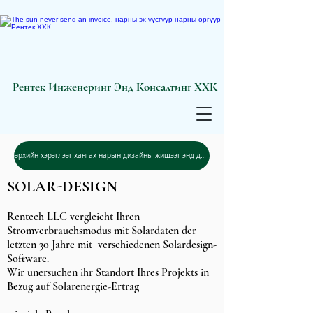
Рентек Инженеринг Энд Консалтинг ХХК
өрхийн хэрэглээг хангах нарын дизайны жишээг энд дарж уншина уу.
SOLAR-DESIGN
Rentech LLC vergleicht Ihren
Stromverbrauchsmodus mit Solardaten der
letzten 30 Jahre mit verschiedenen Solardesign-
Software.
Wir unersuchen ihr Standort Ihres Projekts in
Bezug auf Solarenergie-Ertrag