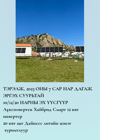
ТЭРЭЛЖ, 2023 ОНЫ 7 САР НАР ДАГАЖ
ЭРГЭХ СУУРЬТАЙ
10/12/20 НАРНЫ ЭХ ҮҮСГҮҮР
Лүксповертек Хайбрид Смарт 12 квт
инвертер
20 квт цаг Дайнесс литийн цэнэг
хуримтлуур