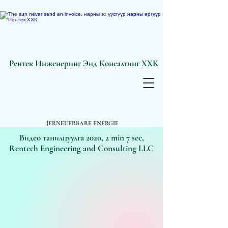
Рентек Инженеринг Энд Консалтинг ХХК
{ERNEUERBARE ENERGIE
BRAUCHT IHRE SYNERGIE EH UND JE!}
Видео танилцуулга 2020, 2 min 7 sec,
Rentech Engineering and Consulting LLC